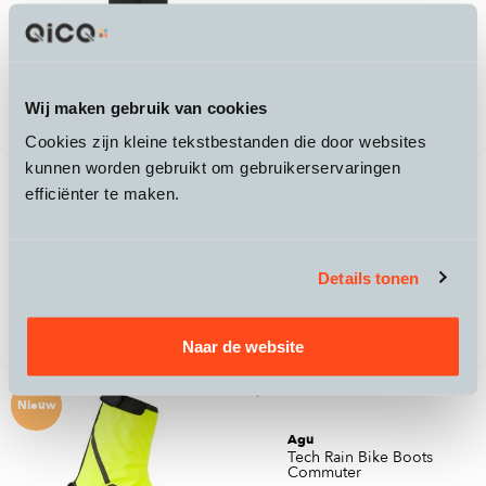
Agu
Go Rain Pants Essential
55,-
Wij maken gebruik van cookies
Cookies zijn kleine tekstbestanden die door websites
kunnen worden gebruikt om gebruikerservaringen
efficiënter te maken.
Agu
V Tech Rain Pants
Commuter Women
Details tonen
165,-
Naar de website
Nieuw
Agu
Tech Rain Bike Boots
Commuter