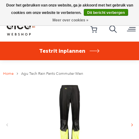
Riese & Müller Nevo5 Silent Core nu direct uit voorraad
Door het gebruiken van onze website, ga je akkoord met het gebruik van
leverbaar!
cookies om onze website te verbeteren.
Dit bericht verbergen
Meer over cookies »
Testrit inplannen
Home
Agu Tech Rain Pants Commuter Men