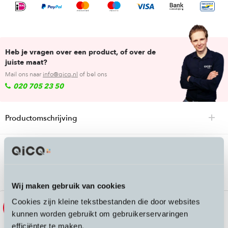
Heb je vragen over een product, of over de
juiste maat?
Mail ons naar
info@qicq.nl
of bel ons
020 705 23 50
Productomschrijving
Passende accessoires bij de Agu Tech
Rain Pants Commuter Men
Wij maken gebruik van cookies
Cookies zijn kleine tekstbestanden die door websites
Sale
Sale
kunnen worden gebruikt om gebruikerservaringen
efficiënter te maken.