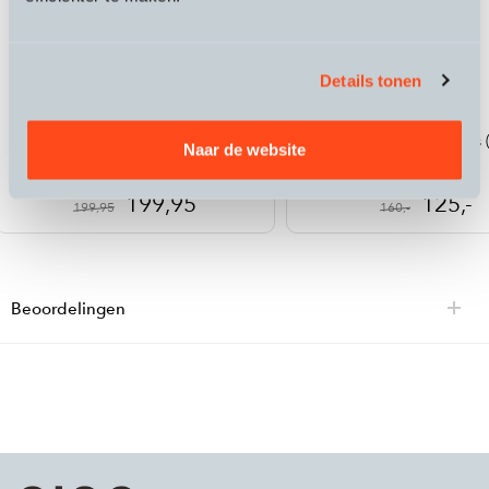
Details tonen
R3 Active Jacket Heren
Allweather Rain Pants (
Naar de website
Shoecover)
199,95
125,-
199,95
160,-
Beoordelingen