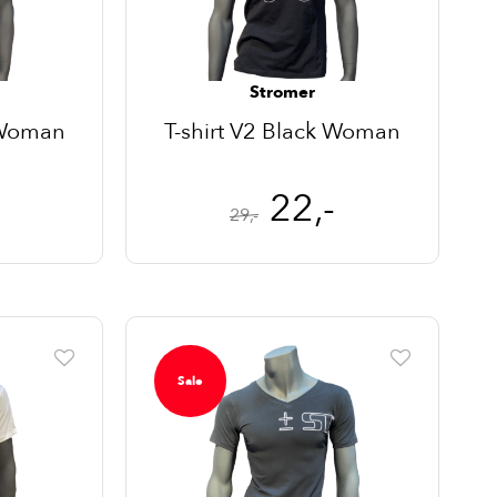
Stromer
e Woman
T-shirt V2 Black Woman
22,-
29,-
Sale