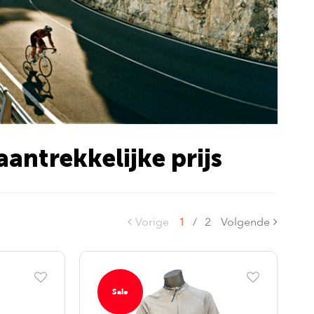
aantrekkelijke prijs
Vorige
1
/
2
Volgende
Sale