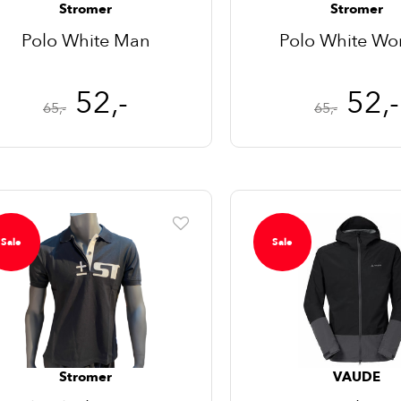
Stromer
Stromer
Polo White Man
Polo White W
52,-
52,-
65,-
65,-
Sale
Sale
Stromer
VAUDE