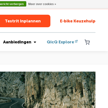
bericht verbergen
Meer over cookies »
Testrit Inplannen
E-bike Keuzehulp
Aanbiedingen
QicQ Explore