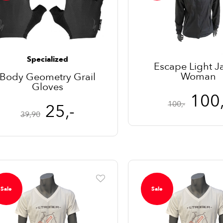
Specialized
Escape Light J
Woman
Body Geometry Grail
Gloves
100,
100,-
25,-
39,90
Sale
Sale