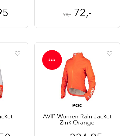
95
72,-
98,-
Sale
POC
acket
AVIP Women Rain Jacket
Zink Orange