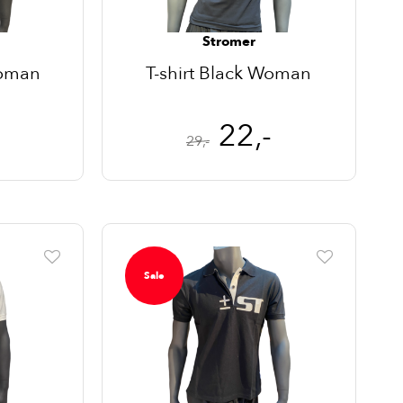
Stromer
Woman
T-shirt Black Woman
22,-
29,-
Sale