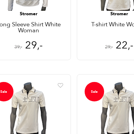
Stromer
Stromer
ong Sleeve Shirt White
T-shirt White 
Woman
29,-
22,-
39,-
29,-
Sale
Sale