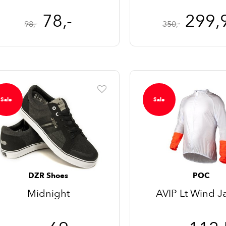
78,-
299,
98,-
350,-
Sale
Sale
DZR Shoes
POC
Midnight
AVIP Lt Wind J