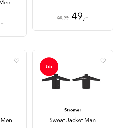
I Men
49,-
99,95
-
Sale
Stromer
s Men
Sweat Jacket Man