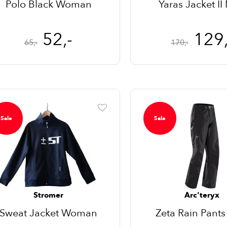
Polo Black Woman
Yaras Jacket I
52,-
129,
65,-
170,-
Sale
Sale
Stromer
Arc'teryx
Sweat Jacket Woman
Zeta Rain Pant