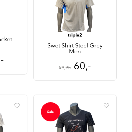
triple2
acket
Swet Shirt Steel Grey
Men
-
60,-
99,95
Sale