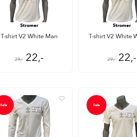
Stromer
Stromer
T-shirt V2 White Man
T-shirt V2 Whit
22,-
22,-
29,-
29,-
Sale
Sale