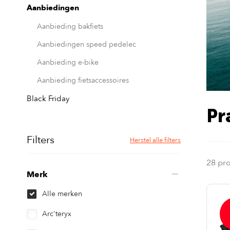
Aanbiedingen
Aanbieding bakfiets
Aanbiedingen speed pedelec
Aanbieding e-bike
Aanbieding fietsaccessoires
Black Friday
Pr
Filters
Herstel alle filters
28 pr
Merk
Alle merken
Arc'teryx