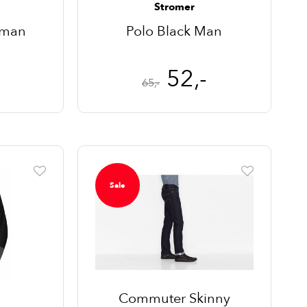
Stromer
oman
Polo Black Man
52,-
65,-
Sale
Commuter Skinny