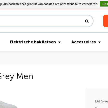
 je akkoord met het gebruik van cookies om onze website te verbeteren.
Dit 
Riese & Müller Nevo5 Silent Core nu direct uit voorraad leverbaar!
Elektrische bakfietsen
Accessoires
 Grey Men
Dit Swe