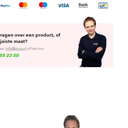
vragen over een product, of
juiste maat?
aar
info@qicq.nl
of bel ons
05 23 50