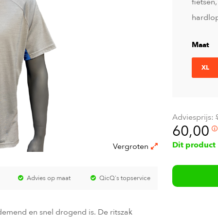
fietsen
hardlo
Maat
XL
Adviesprijs:
60,00
Dit product
Vergroten
Advies op maat
QicQ's topservice
ademend en snel drogend is. De ritszak