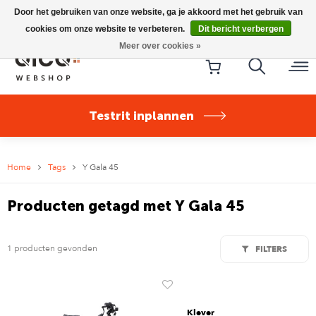
Riese & Müller Nevo5 Silent Core nu direct uit voorraad
Door het gebruiken van onze website, ga je akkoord met het gebruik van
leverbaar!
cookies om onze website te verbeteren.
Dit bericht verbergen
Meer over cookies »
Testrit inplannen
Home
Tags
Y Gala 45
Producten getagd met Y Gala 45
1 producten gevonden
FILTERS
Klever