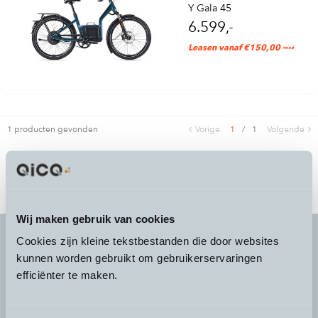
Y Gala 45
6.599,-
Leasen vanaf €150,00
/mnd
1 producten gevonden
Vorige
1
/
1
Volgende
Wij maken gebruik van cookies
Cookies zijn kleine tekstbestanden die door websites
kunnen worden gebruikt om gebruikerservaringen
It's more than a
choice
efficiënter te maken.