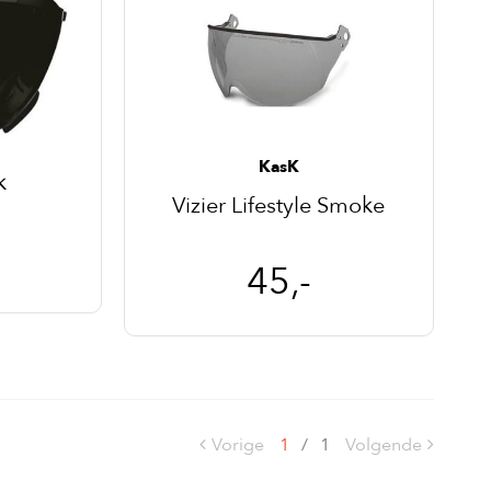
KasK
k
Vizier Lifestyle Smoke
45,-
Vorige
1
/
1
Volgende