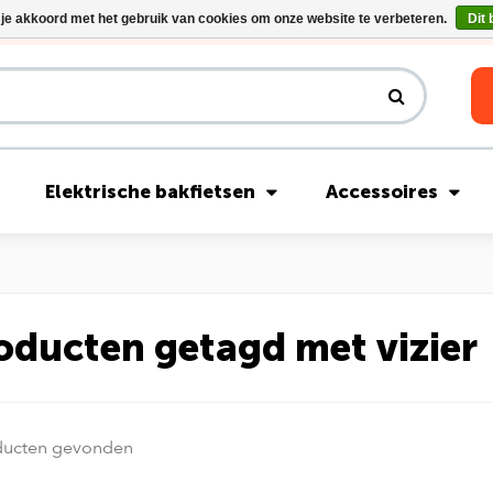
 je akkoord met het gebruik van cookies om onze website te verbeteren.
Dit 
Riese & Müller Nevo5 Silent Core nu direct uit voorraad leverbaar!
Elektrische bakfietsen
Accessoires
oducten getagd met vizier
ducten gevonden