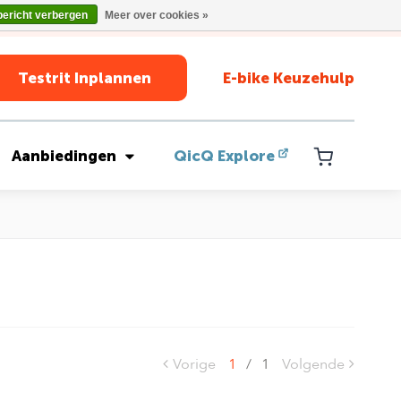
bericht verbergen
Meer over cookies »
Testrit Inplannen
E-bike Keuzehulp
Aanbiedingen
QicQ Explore
Vorige
1
/
1
Volgende