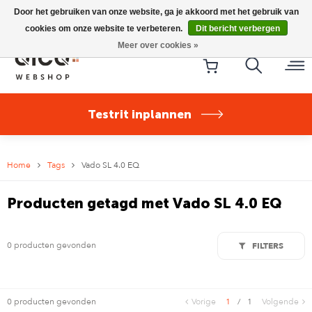
Riese & Müller Nevo5 Silent Core nu direct uit voorraad
Door het gebruiken van onze website, ga je akkoord met het gebruik van
leverbaar!
cookies om onze website te verbeteren.
Dit bericht verbergen
Meer over cookies »
Testrit inplannen
Home
Tags
Vado SL 4.0 EQ
Producten getagd met Vado SL 4.0 EQ
0 producten gevonden
FILTERS
0 producten gevonden
Vorige
1
/
1
Volgende