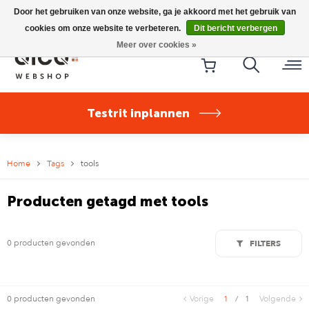
Riese & Müller Nevo5 Silent Core nu direct uit voorraad
Door het gebruiken van onze website, ga je akkoord met het gebruik van
leverbaar!
cookies om onze website te verbeteren.
Dit bericht verbergen
Meer over cookies »
Testrit inplannen
Home
Tags
tools
Producten getagd met tools
0 producten gevonden
FILTERS
0 producten gevonden
Vorige
1
/
1
Volgende