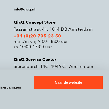
info@qicq.nl
QicQ Concept Store
Pazzanistraat 41, 1014 DB Amsterdam
+31 (0)20 705 23 50
ma t/m vrij 9:00-18:00 uur
za 10:00-17:00 uur
QicQ Service Center
Sierenborch 14C, 1046 CJ Amsterdam
+31 (0)20 705 23 51
ma t/m vrij 9:00-18:00 uur
Naar de website
rservaringen
eleid
Verzenden & Retourneren
9.3