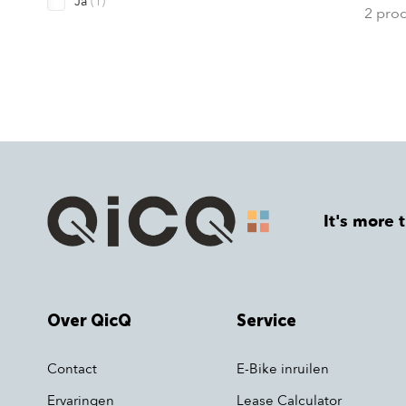
Ja
(1)
2 pro
It's more 
Over QicQ
Service
Contact
E-Bike inruilen
Ervaringen
Lease Calculator