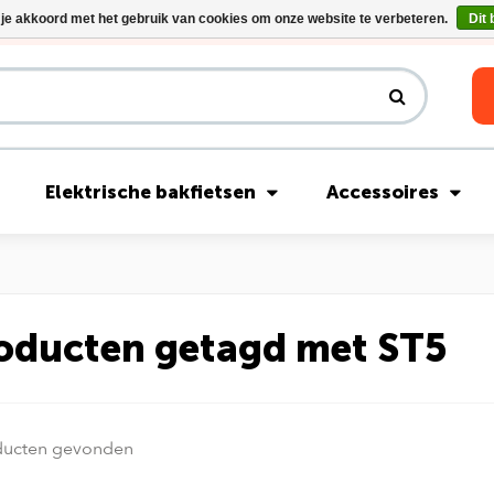
 je akkoord met het gebruik van cookies om onze website te verbeteren.
Dit 
Riese & Müller Nevo5 Silent Core nu direct uit voorraad leverbaar!
Elektrische bakfietsen
Accessoires
oducten getagd met ST5
ducten gevonden