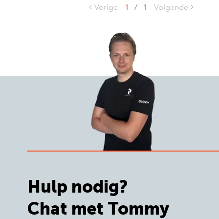
Vorige
1
/
1
Volgende
Hulp nodig?
Chat met Tommy