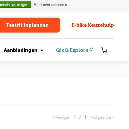
bericht verbergen
Meer over cookies »
Testrit Inplannen
E-bike Keuzehulp
Aanbiedingen
QicQ Explore
Vorige
1
/
1
Volgende