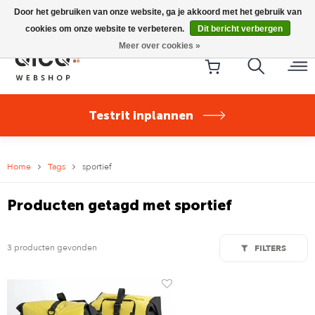
Riese & Müller Nevo5 Silent Core nu direct uit voorraad
Door het gebruiken van onze website, ga je akkoord met het gebruik van
leverbaar!
cookies om onze website te verbeteren.
Dit bericht verbergen
Meer over cookies »
Testrit inplannen
Home
Tags
sportief
Producten getagd met sportief
3 producten gevonden
FILTERS