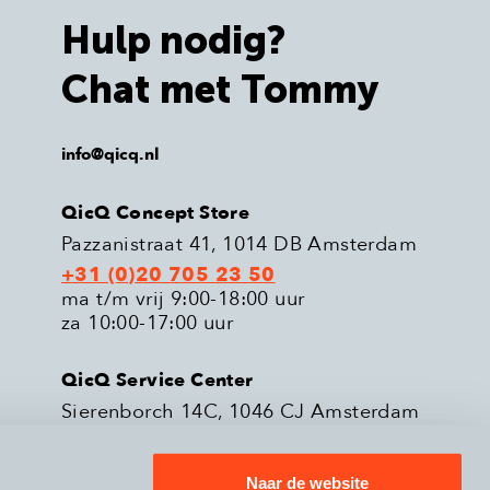
Hulp nodig?
Chat met Tommy
info@qicq.nl
QicQ Concept Store
Pazzanistraat 41, 1014 DB Amsterdam
+31 (0)20 705 23 50
ma t/m vrij 9:00-18:00 uur
za 10:00-17:00 uur
QicQ Service Center
Sierenborch 14C, 1046 CJ Amsterdam
+31 (0)20 705 23 51
ma t/m vrij 9:00-18:00 uur
Naar de website