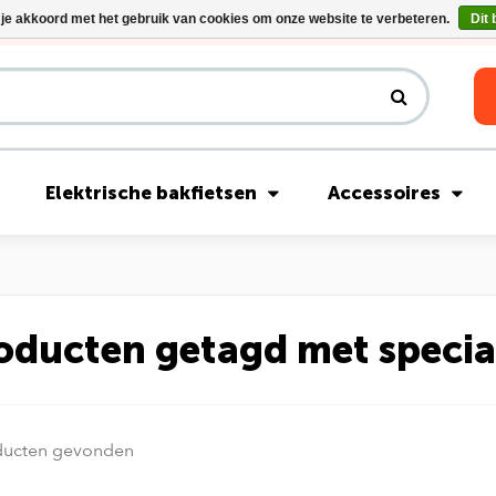
 je akkoord met het gebruik van cookies om onze website te verbeteren.
Dit 
Riese & Müller Nevo5 Silent Core nu direct uit voorraad leverbaar!
Elektrische bakfietsen
Accessoires
oducten getagd met specia
ducten gevonden