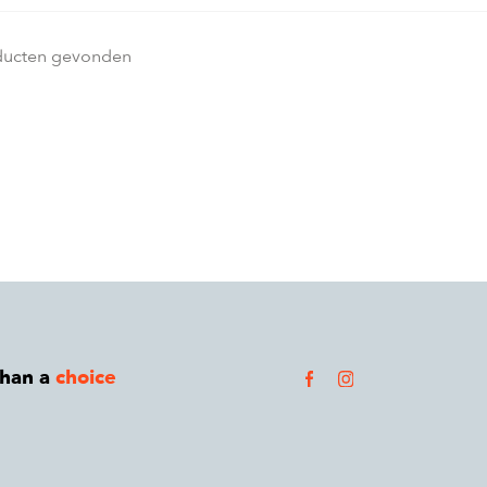
ducten gevonden
than a
choice