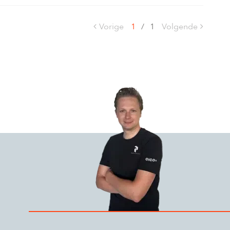
Vorige
1
/
1
Volgende