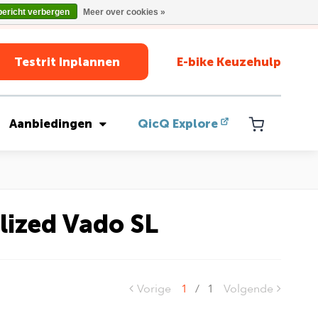
bericht verbergen
Meer over cookies »
Testrit Inplannen
E-bike Keuzehulp
Aanbiedingen
QicQ Explore
lized Vado SL
Vorige
1
/
1
Volgende