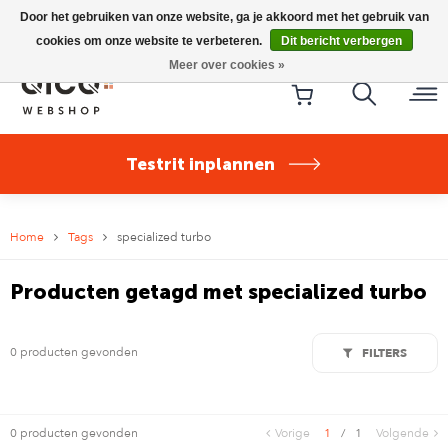
Riese & Müller Nevo5 Silent Core nu direct uit voorraad
Door het gebruiken van onze website, ga je akkoord met het gebruik van
leverbaar!
cookies om onze website te verbeteren.
Dit bericht verbergen
Meer over cookies »
Testrit inplannen
Home
Tags
specialized turbo
Producten getagd met specialized turbo
0 producten gevonden
FILTERS
0 producten gevonden
Vorige
1
/
1
Volgende