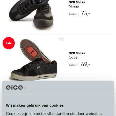
DZR Shoes
Minna
75,-
124,90
Sale
DZR Shoes
Cove
69,-
119,90
2 producten gevonden
Vorige
1
/
1
Volgende
Wij maken gebruik van cookies
Cookies zijn kleine tekstbestanden die door websites