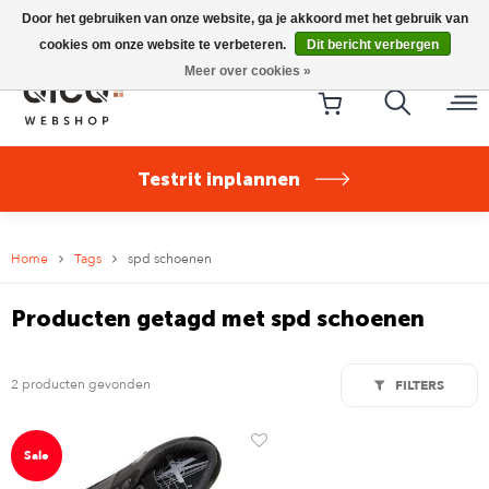
Riese & Müller Nevo5 Silent Core nu direct uit voorraad
Door het gebruiken van onze website, ga je akkoord met het gebruik van
leverbaar!
cookies om onze website te verbeteren.
Dit bericht verbergen
Meer over cookies »
Testrit inplannen
Home
Tags
spd schoenen
Producten getagd met spd schoenen
2 producten gevonden
FILTERS
Sale