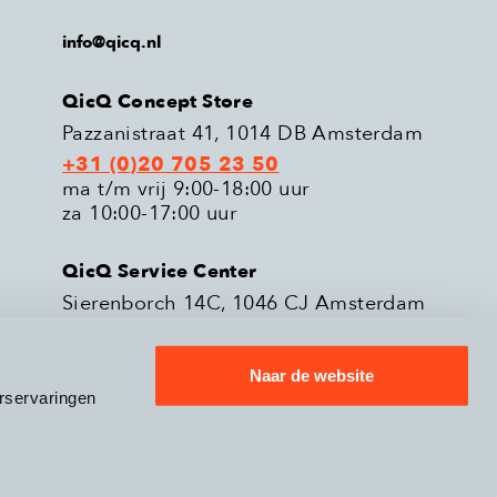
info@qicq.nl
QicQ Concept Store
Pazzanistraat 41, 1014 DB Amsterdam
+31 (0)20 705 23 50
ma t/m vrij 9:00-18:00 uur
za 10:00-17:00 uur
QicQ Service Center
Sierenborch 14C, 1046 CJ Amsterdam
+31 (0)20 705 23 51
ma t/m vrij 9:00-18:00 uur
Naar de website
rservaringen
eleid
Verzenden & Retourneren
9.3