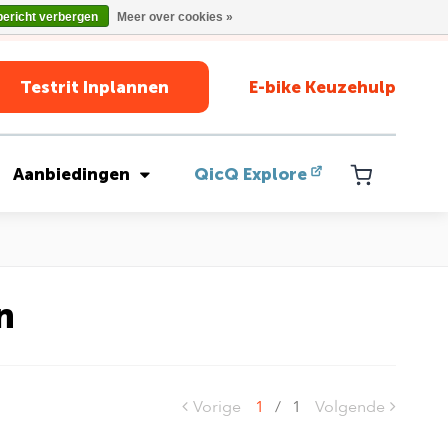
bericht verbergen
Meer over cookies »
Testrit Inplannen
E-bike Keuzehulp
Aanbiedingen
QicQ Explore
n
Vorige
1
/
1
Volgende