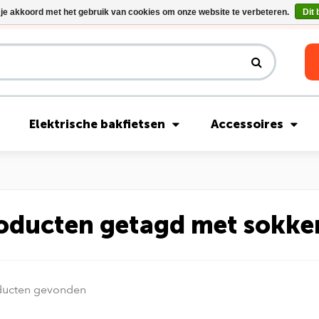
 je akkoord met het gebruik van cookies om onze website te verbeteren.
Dit 
Riese & Müller Nevo5 Silent Core nu direct uit voorraad leverbaar!
Elektrische bakfietsen
Accessoires
oducten getagd met sokke
ducten gevonden