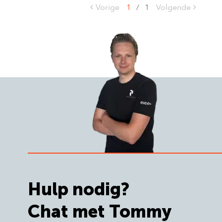
Vorige
1
/
1
Volgende
Hulp nodig?
Chat met Tommy