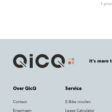
1 pro
It's more 
Over QicQ
Service
Contact
E-Bike inruilen
Ervaringen
Lease Calculator