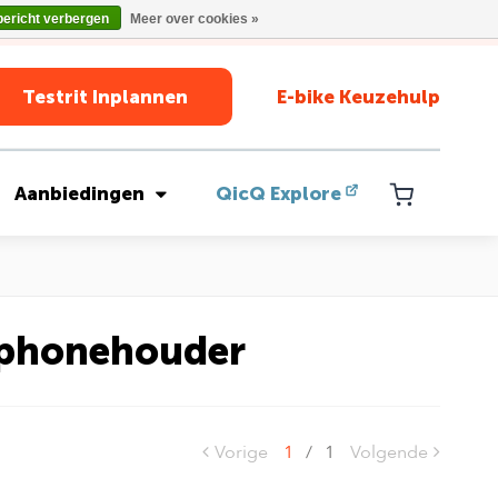
bericht verbergen
Meer over cookies »
Testrit Inplannen
E-bike Keuzehulp
Aanbiedingen
QicQ Explore
tphonehouder
Vorige
1
/
1
Volgende