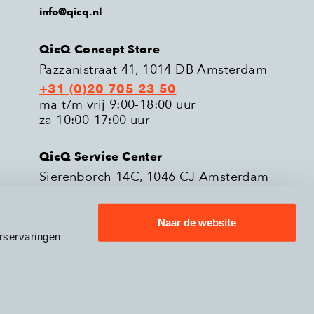
info@qicq.nl
QicQ Concept Store
Pazzanistraat 41, 1014 DB Amsterdam
+31 (0)20 705 23 50
ma t/m vrij 9:00-18:00 uur
za 10:00-17:00 uur
QicQ Service Center
Sierenborch 14C, 1046 CJ Amsterdam
+31 (0)20 705 23 51
ma t/m vrij 9:00-18:00 uur
Naar de website
rservaringen
eleid
Verzenden & Retourneren
9.3