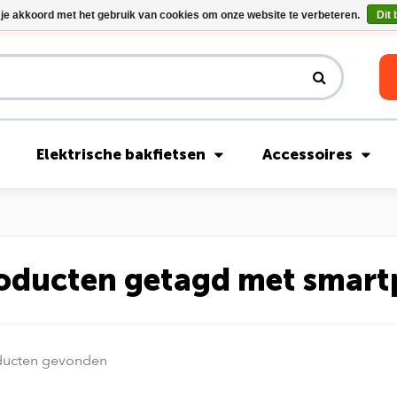
 je akkoord met het gebruik van cookies om onze website te verbeteren.
Dit 
Riese & Müller Nevo5 Silent Core nu direct uit voorraad leverbaar!
Elektrische bakfietsen
Accessoires
oducten getagd met smar
ducten gevonden