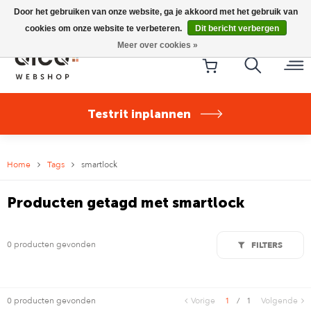
Riese & Müller Nevo5 Silent Core nu direct uit voorraad
Door het gebruiken van onze website, ga je akkoord met het gebruik van
leverbaar!
cookies om onze website te verbeteren.
Dit bericht verbergen
Meer over cookies »
Testrit inplannen
Home
Tags
smartlock
Producten getagd met smartlock
0 producten gevonden
FILTERS
0 producten gevonden
Vorige
1
/
1
Volgende