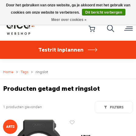
Riese & Müller Nevo5 Silent Core nu direct uit voorraad
Door het gebruiken van onze website, ga je akkoord met het gebruik van
leverbaar!
cookies om onze website te verbeteren.
Dit bericht verbergen
Meer over cookies »
Testrit inplannen
Home
Tags
ringslot
Producten getagd met ringslot
1 producten gevonden
FILTERS
ART2