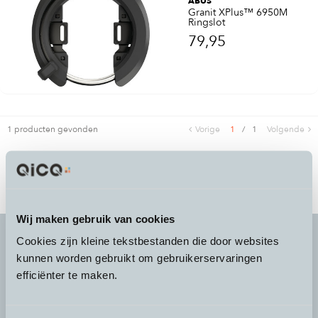
ABUS
Granit XPlus™ 6950M
Ringslot
79,95
1 producten gevonden
Vorige
1
/
1
Volgende
Wij maken gebruik van cookies
Cookies zijn kleine tekstbestanden die door websites
kunnen worden gebruikt om gebruikerservaringen
It's more than a
choice
efficiënter te maken.