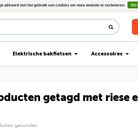
 je akkoord met het gebruik van cookies om onze website te verbeteren.
Dit 
Riese & Müller Nevo5 Silent Core nu direct uit voorraad leverbaar!
Elektrische bakfietsen
Accessoires
oducten getagd met riese 
ducten gevonden