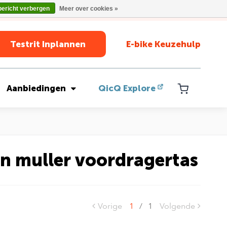
bericht verbergen
Meer over cookies »
Testrit Inplannen
E-bike Keuzehulp
Aanbiedingen
QicQ Explore
en muller voordragertas
Vorige
1
/
1
Volgende