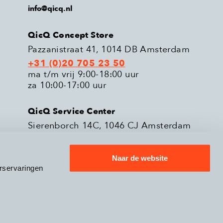
info@qicq.nl
QicQ Concept Store
Pazzanistraat 41, 1014 DB Amsterdam
+31 (0)20 705 23 50
ma t/m vrij 9:00-18:00 uur
za 10:00-17:00 uur
QicQ Service Center
Sierenborch 14C, 1046 CJ Amsterdam
+31 (0)20 705 23 51
ma t/m vrij 9:00-18:00 uur
Naar de website
rservaringen
eleid
Verzenden & Retourneren
9.3