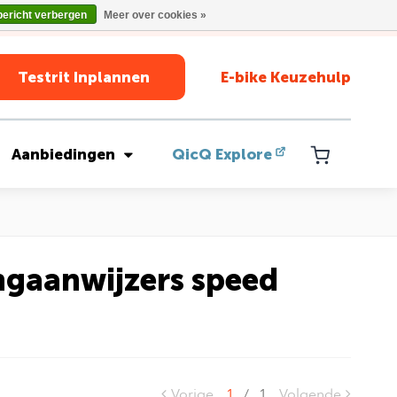
bericht verbergen
Meer over cookies »
Testrit Inplannen
E-bike Keuzehulp
Aanbiedingen
QicQ Explore
ngaanwijzers speed
Vorige
1
/
1
Volgende