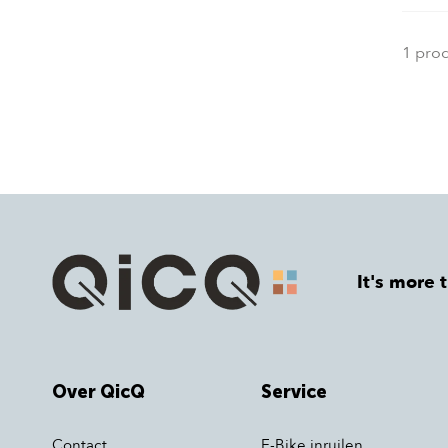
1 pro
It's more 
Over QicQ
Service
Contact
E-Bike inruilen