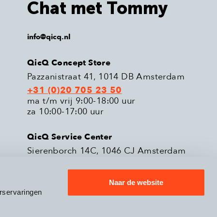
Chat met Tommy
info@qicq.nl
QicQ Concept Store
Pazzanistraat 41, 1014 DB Amsterdam
+31 (0)20 705 23 50
ma t/m vrij 9:00-18:00 uur
za 10:00-17:00 uur
QicQ Service Center
Sierenborch 14C, 1046 CJ Amsterdam
+31 (0)20 705 23 51
ma t/m vrij 9:00-18:00 uur
Naar de website
rservaringen