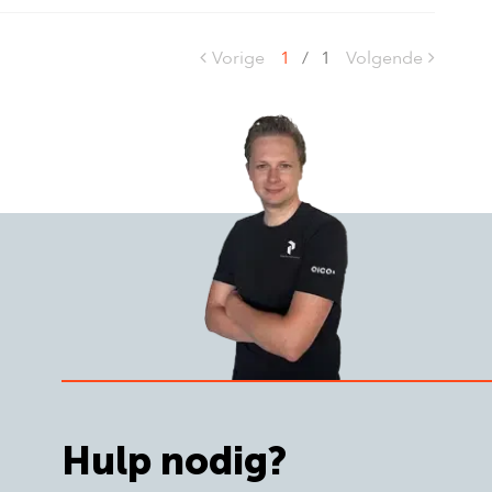
Vorige
1
/
1
Volgende
Hulp nodig?