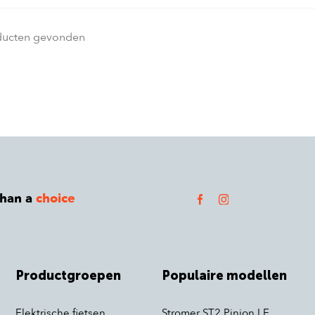
ducten gevonden
than a
choice
Productgroepen
Populaire modellen
Elektrische fietsen
Stromer ST2 Pinion LE