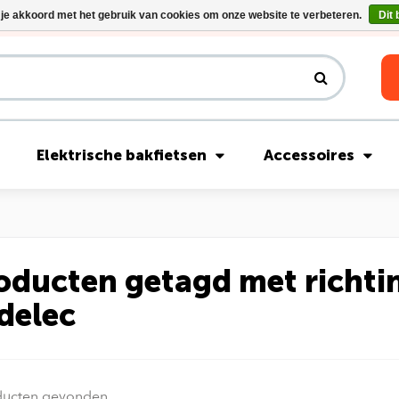
 je akkoord met het gebruik van cookies om onze website te verbeteren.
Dit 
Riese & Müller Nevo5 Silent Core nu direct uit voorraad leverbaar!
Elektrische bakfietsen
Accessoires
oducten getagd met richti
delec
ducten gevonden