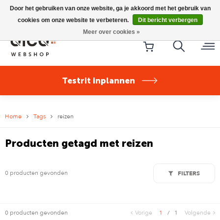
Riese & Müller Nevo5 Silent Core nu direct uit voorraad
Door het gebruiken van onze website, ga je akkoord met het gebruik van
leverbaar!
cookies om onze website te verbeteren.
Dit bericht verbergen
Meer over cookies »
Testrit inplannen
Home
Tags
reizen
Producten getagd met reizen
0 producten gevonden
FILTERS
0 producten gevonden
Vorige
1
/
1
Volgende