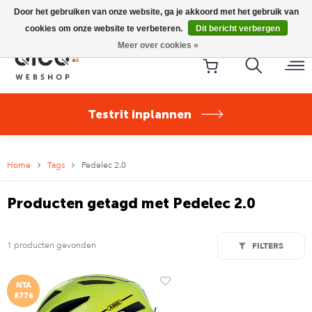
Riese & Müller Nevo5 Silent Core nu direct uit voorraad
Door het gebruiken van onze website, ga je akkoord met het gebruik van
leverbaar!
cookies om onze website te verbeteren.
Dit bericht verbergen
Meer over cookies »
Testrit inplannen
Home
Tags
Pedelec 2.0
Producten getagd met Pedelec 2.0
1 producten gevonden
FILTERS
NTA
8776