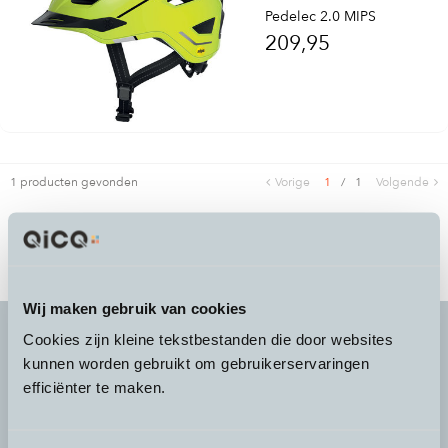
Pedelec 2.0 MIPS
209,95
1 producten gevonden
Vorige
1
/
1
Volgende
Wij maken gebruik van cookies
Cookies zijn kleine tekstbestanden die door websites
kunnen worden gebruikt om gebruikerservaringen
It's more than a
choice
efficiënter te maken.