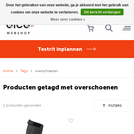
Riese & Müller Nevo5 Silent Core nu direct uit voorraad
Door het gebruiken van onze website, ga je akkoord met het gebruik van
leverbaar!
cookies om onze website te verbeteren.
Dit bericht verbergen
Meer over cookies »
Testrit inplannen
Home
Tags
overschoenen
Producten getagd met overschoenen
2 producten gevonden
FILTERS