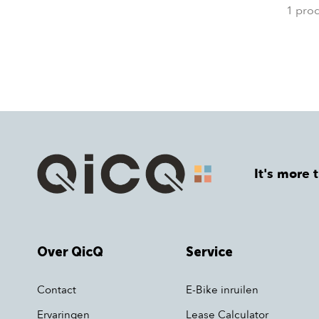
1 pro
It's more 
Over QicQ
Service
Contact
E-Bike inruilen
Ervaringen
Lease Calculator