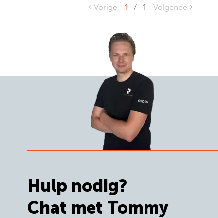
Vorige
1
/
1
Volgende
Hulp nodig?
Chat met Tommy