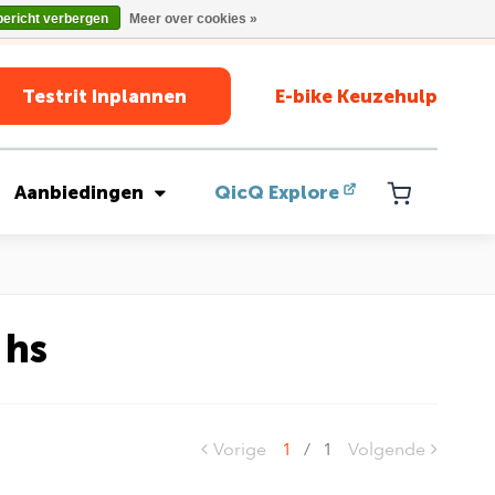
bericht verbergen
Meer over cookies »
Testrit Inplannen
E-bike Keuzehulp
Aanbiedingen
QicQ Explore
 hs
Vorige
1
/
1
Volgende