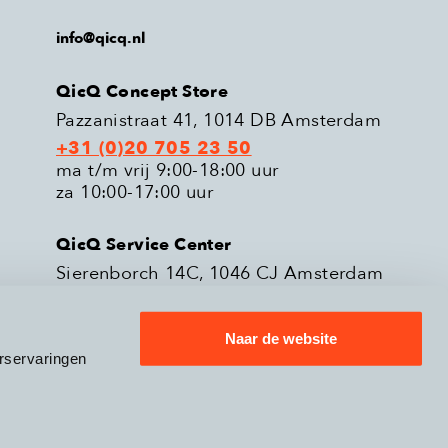
info@qicq.nl
QicQ Concept Store
Pazzanistraat 41, 1014 DB Amsterdam
+31 (0)20 705 23 50
ma t/m vrij 9:00-18:00 uur
za 10:00-17:00 uur
QicQ Service Center
Sierenborch 14C, 1046 CJ Amsterdam
+31 (0)20 705 23 51
ma t/m vrij 9:00-18:00 uur
Naar de website
rservaringen
eleid
Verzenden & Retourneren
9.3