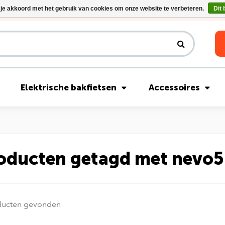
 je akkoord met het gebruik van cookies om onze website te verbeteren.
Dit 
Riese & Müller Nevo5 Silent Core nu direct uit voorraad leverbaar!
Elektrische bakfietsen
Accessoires
oducten getagd met nevo5
ducten gevonden