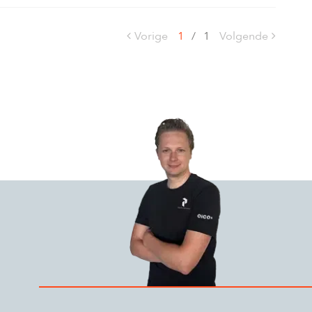
Vorige
1
/
1
Volgende