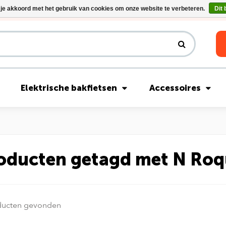
 je akkoord met het gebruik van cookies om onze website te verbeteren.
Dit 
Riese & Müller Nevo5 Silent Core nu direct uit voorraad leverbaar!
Elektrische bakfietsen
Accessoires
oducten getagd met N Roq
ducten gevonden