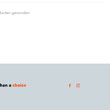
ducten gevonden
than a
choice