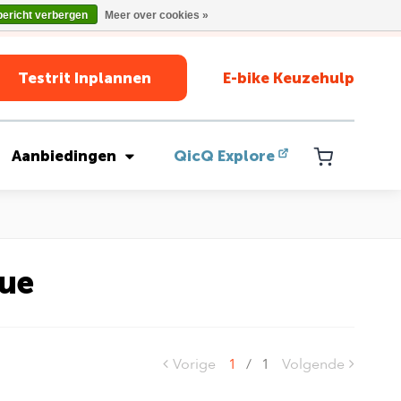
bericht verbergen
Meer over cookies »
Testrit Inplannen
E-bike Keuzehulp
Aanbiedingen
QicQ Explore
ue
Vorige
1
/
1
Volgende