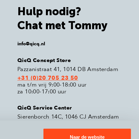
Hulp nodig?
Chat met Tommy
info@qicq.nl
QicQ Concept Store
Pazzanistraat 41, 1014 DB Amsterdam
+31 (0)20 705 23 50
ma t/m vrij 9:00-18:00 uur
za 10:00-17:00 uur
QicQ Service Center
Sierenborch 14C, 1046 CJ Amsterdam
+31 (0)20 705 23 51
ma t/m vrij 9:00-18:00 uur
Naar de website