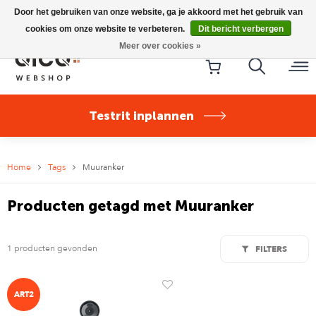
Riese & Müller Nevo5 Silent Core nu direct uit voorraad
Door het gebruiken van onze website, ga je akkoord met het gebruik van
leverbaar!
cookies om onze website te verbeteren.
Dit bericht verbergen
Meer over cookies »
Testrit inplannen
Home
Tags
Muuranker
Producten getagd met Muuranker
1 producten gevonden
FILTERS
ART2