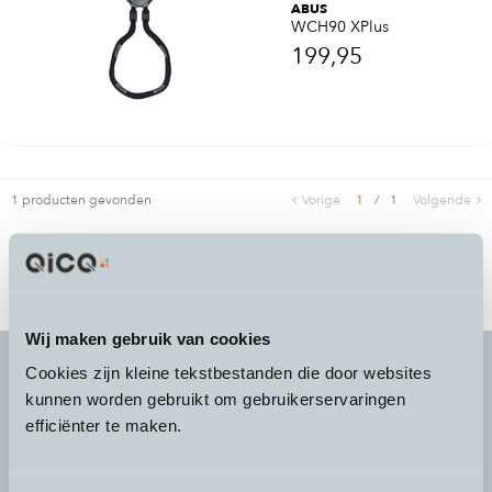
ABUS
WCH90 XPlus
199,95
1 producten gevonden
Vorige
1
/
1
Volgende
Wij maken gebruik van cookies
Cookies zijn kleine tekstbestanden die door websites
kunnen worden gebruikt om gebruikerservaringen
It's more than a
choice
efficiënter te maken.