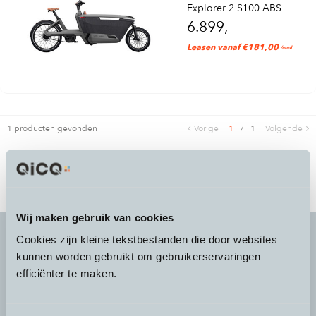
Explorer 2 S100 ABS
6.899,-
Leasen vanaf €181,00
/mnd
1 producten gevonden
Vorige
1
/
1
Volgende
Wij maken gebruik van cookies
Cookies zijn kleine tekstbestanden die door websites
kunnen worden gebruikt om gebruikerservaringen
It's more than a
choice
efficiënter te maken.