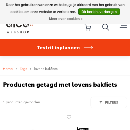
Riese & Müller Nevo5 Silent Core nu direct uit voorraad
Door het gebruiken van onze website, ga je akkoord met het gebruik van
leverbaar!
cookies om onze website te verbeteren.
Dit bericht verbergen
Meer over cookies »
Testrit inplannen
Home
Tags
lovens bakfiets
Producten getagd met lovens bakfiets
1 producten gevonden
FILTERS
Lovens