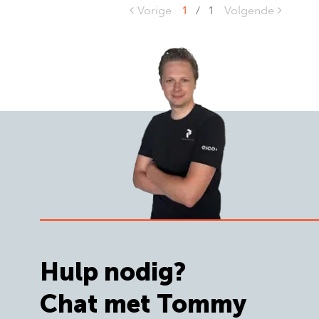
Vorige
1
/
1
Volgende
Hulp nodig?
Chat met Tommy