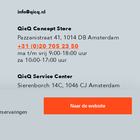
info@qicq.nl
QicQ Concept Store
Pazzanistraat 41, 1014 DB Amsterdam
+31 (0)20 705 23 50
ma t/m vrij 9:00-18:00 uur
za 10:00-17:00 uur
QicQ Service Center
Sierenborch 14C, 1046 CJ Amsterdam
+31 (0)20 705 23 51
ma t/m vrij 9:00-18:00 uur
Naar de website
rservaringen
eleid
Verzenden & Retourneren
9.3