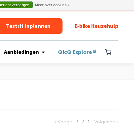
bericht verbergen
Meer over cookies »
Testrit Inplannen
E-bike Keuzehulp
Aanbiedingen
QicQ Explore
Vorige
1
/
1
Volgende