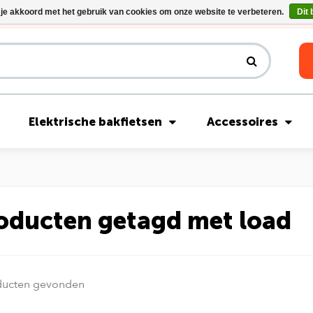
 je akkoord met het gebruik van cookies om onze website te verbeteren.
Dit 
Riese & Müller Nevo5 Silent Core nu direct uit voorraad leverbaar!
Elektrische bakfietsen
Accessoires
oducten getagd met load
ducten gevonden