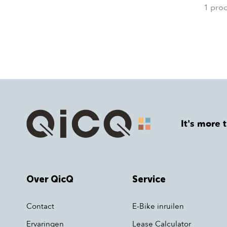
1 pro
It's more 
Over QicQ
Service
Contact
E-Bike inruilen
Ervaringen
Lease Calculator