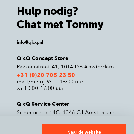
Hulp nodig?
Chat met Tommy
info@qicq.nl
QicQ Concept Store
Pazzanistraat 41, 1014 DB Amsterdam
+31 (0)20 705 23 50
ma t/m vrij 9:00-18:00 uur
za 10:00-17:00 uur
QicQ Service Center
Sierenborch 14C, 1046 CJ Amsterdam
+31 (0)20 705 23 51
ma t/m vrij 9:00-18:00 uur
Naar de website