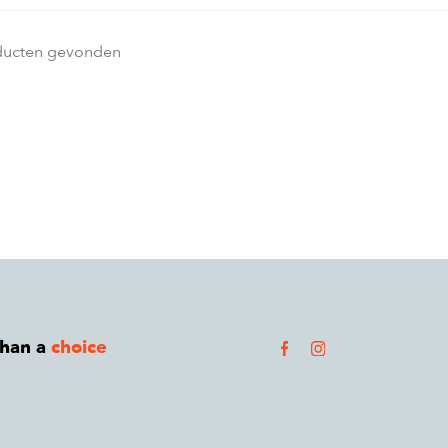
ducten gevonden
than a
choice