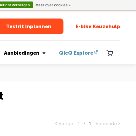
bericht verbergen
Meer over cookies »
Testrit Inplannen
E-bike Keuzehulp
Aanbiedingen
QicQ Explore
t
Vorige
1
/
1
Volgende