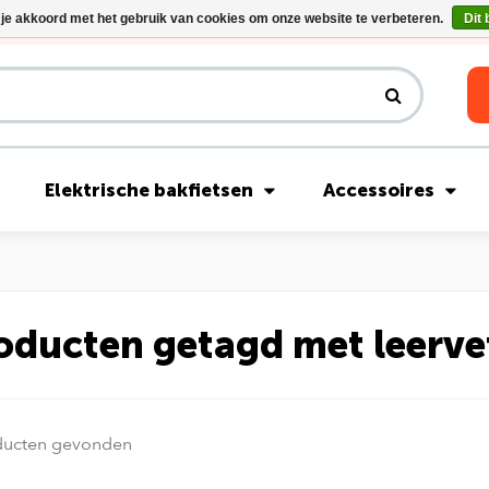
 je akkoord met het gebruik van cookies om onze website te verbeteren.
Dit 
Riese & Müller Nevo5 Silent Core nu direct uit voorraad leverbaar!
Elektrische bakfietsen
Accessoires
oducten getagd met leerve
ducten gevonden