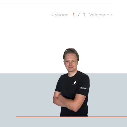
Vorige
1
/
1
Volgende