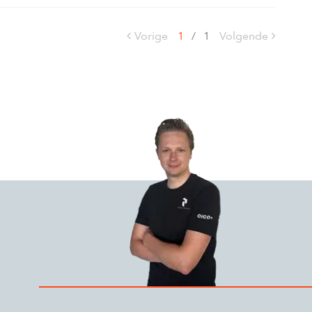
Vorige
1
/
1
Volgende