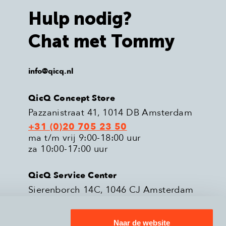
Hulp nodig?
Chat met Tommy
info@qicq.nl
QicQ Concept Store
Pazzanistraat 41, 1014 DB Amsterdam
+31 (0)20 705 23 50
ma t/m vrij 9:00-18:00 uur
za 10:00-17:00 uur
QicQ Service Center
Sierenborch 14C, 1046 CJ Amsterdam
+31 (0)20 705 23 51
ma t/m vrij 9:00-18:00 uur
Naar de website