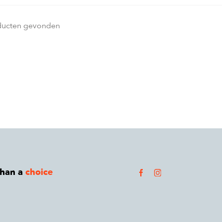
ducten gevonden
than a
choice