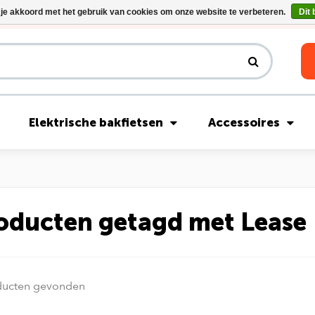
 je akkoord met het gebruik van cookies om onze website te verbeteren.
Dit 
Riese & Müller Nevo5 Silent Core nu direct uit voorraad leverbaar!
Elektrische bakfietsen
Accessoires
oducten getagd met Lease
ducten gevonden