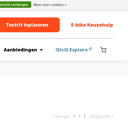
bericht verbergen
Meer over cookies »
Testrit Inplannen
E-bike Keuzehulp
Aanbiedingen
QicQ Explore
Vorige
1
/
1
Volgende