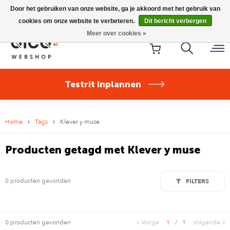
Riese & Müller Nevo5 Silent Core nu direct uit voorraad
Door het gebruiken van onze website, ga je akkoord met het gebruik van
leverbaar!
cookies om onze website te verbeteren.
Dit bericht verbergen
Meer over cookies »
Testrit inplannen
Home
Tags
Klever y muse
Producten getagd met Klever y muse
0 producten gevonden
FILTERS
0 producten gevonden
Vorige
1
/
1
Volgende