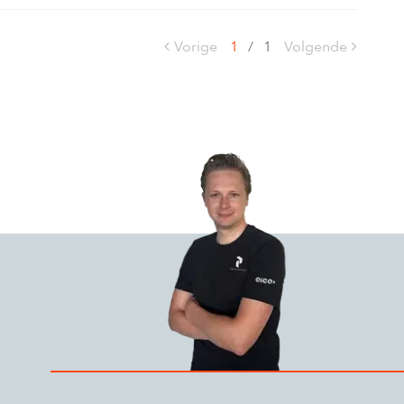
Vorige
1
/
1
Volgende