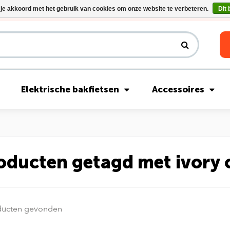
 je akkoord met het gebruik van cookies om onze website te verbeteren.
Dit 
Riese & Müller Nevo5 Silent Core nu direct uit voorraad leverbaar!
Elektrische bakfietsen
Accessoires
oducten getagd met ivory
ducten gevonden