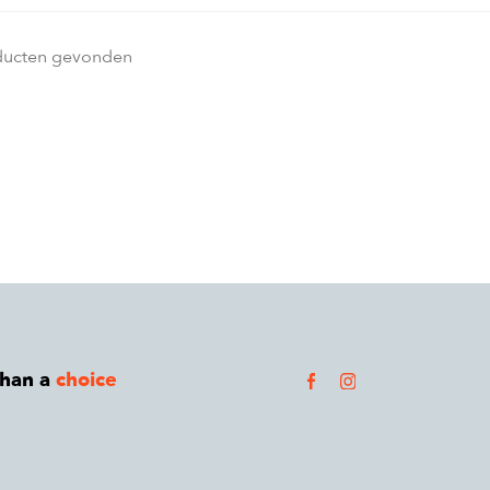
ducten gevonden
than a
choice