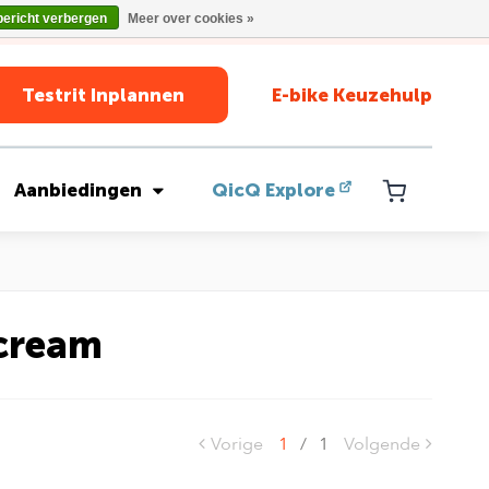
bericht verbergen
Meer over cookies »
Testrit Inplannen
E-bike Keuzehulp
Aanbiedingen
QicQ Explore
 cream
Vorige
1
/
1
Volgende