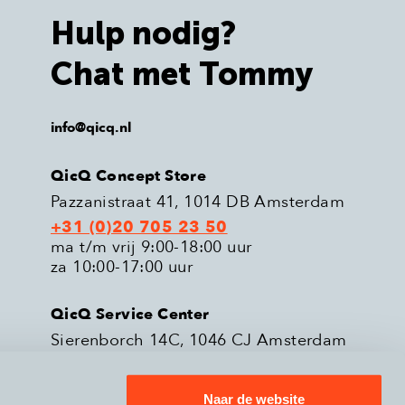
Hulp nodig?
Chat met Tommy
info@qicq.nl
QicQ Concept Store
Pazzanistraat 41, 1014 DB Amsterdam
+31 (0)20 705 23 50
ma t/m vrij 9:00-18:00 uur
za 10:00-17:00 uur
QicQ Service Center
Sierenborch 14C, 1046 CJ Amsterdam
+31 (0)20 705 23 51
ma t/m vrij 9:00-18:00 uur
Naar de website