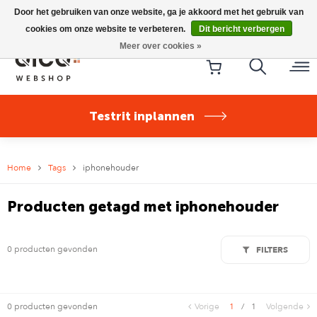
Riese & Müller Nevo5 Silent Core nu direct uit voorraad
Door het gebruiken van onze website, ga je akkoord met het gebruik van
leverbaar!
cookies om onze website te verbeteren.
Dit bericht verbergen
Meer over cookies »
Testrit inplannen
Home
Tags
iphonehouder
Producten getagd met iphonehouder
0 producten gevonden
FILTERS
0 producten gevonden
Vorige
1
/
1
Volgende