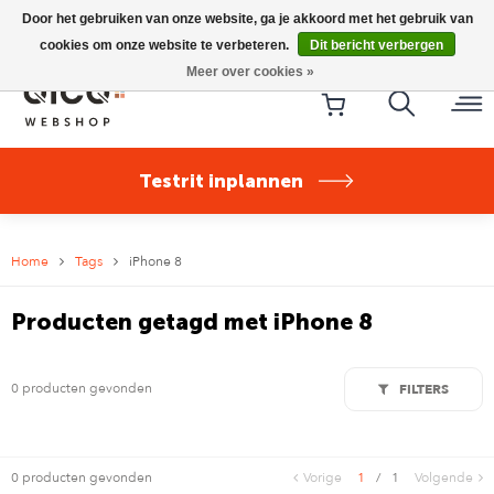
Riese & Müller Nevo5 Silent Core nu direct uit voorraad
Door het gebruiken van onze website, ga je akkoord met het gebruik van
leverbaar!
cookies om onze website te verbeteren.
Dit bericht verbergen
Meer over cookies »
Testrit inplannen
Home
Tags
iPhone 8
Producten getagd met iPhone 8
0 producten gevonden
FILTERS
0 producten gevonden
Vorige
1
/
1
Volgende