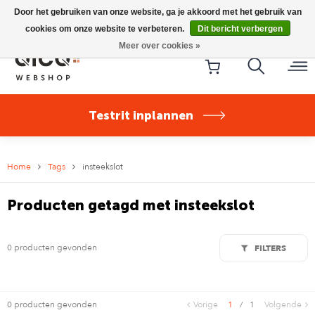
Riese & Müller Nevo5 Silent Core nu direct uit voorraad
Door het gebruiken van onze website, ga je akkoord met het gebruik van
leverbaar!
cookies om onze website te verbeteren.
Dit bericht verbergen
Meer over cookies »
Testrit inplannen
Home
Tags
insteekslot
Producten getagd met insteekslot
0 producten gevonden
FILTERS
0 producten gevonden
Vorige
1
/
1
Volgende