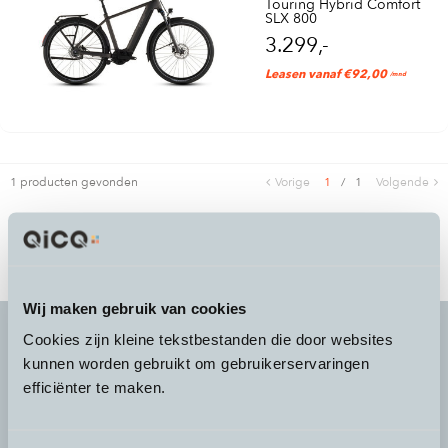
Touring Hybrid Comfort
SLX 800
3.299,-
Leasen vanaf €92,00
/mnd
1 producten gevonden
Vorige
1
/
1
Volgende
Wij maken gebruik van cookies
Cookies zijn kleine tekstbestanden die door websites
kunnen worden gebruikt om gebruikerservaringen
It's more than a
choice
efficiënter te maken.