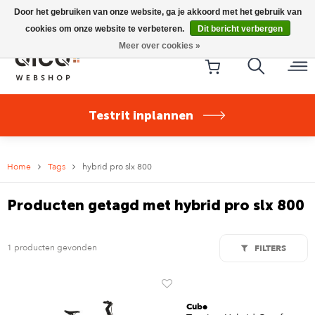
Riese & Müller Nevo5 Silent Core nu direct uit voorraad
Door het gebruiken van onze website, ga je akkoord met het gebruik van
leverbaar!
cookies om onze website te verbeteren.
Dit bericht verbergen
Meer over cookies »
Testrit inplannen
Home
Tags
hybrid pro slx 800
Producten getagd met hybrid pro slx 800
1 producten gevonden
FILTERS
Cube