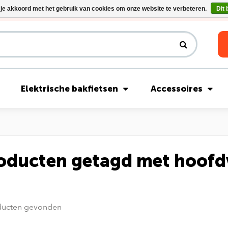
 je akkoord met het gebruik van cookies om onze website te verbeteren.
Dit 
Riese & Müller Nevo5 Silent Core nu direct uit voorraad leverbaar!
Elektrische bakfietsen
Accessoires
oducten getagd met hoof
ducten gevonden