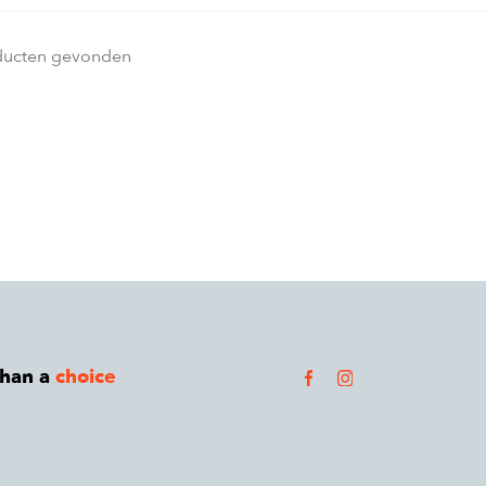
ducten gevonden
than a
choice