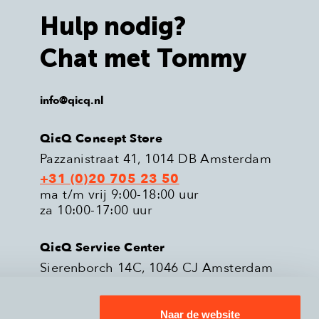
Hulp nodig?
Chat met Tommy
info@qicq.nl
QicQ Concept Store
Pazzanistraat 41, 1014 DB Amsterdam
+31 (0)20 705 23 50
ma t/m vrij 9:00-18:00 uur
za 10:00-17:00 uur
QicQ Service Center
Sierenborch 14C, 1046 CJ Amsterdam
+31 (0)20 705 23 51
ma t/m vrij 9:00-18:00 uur
Naar de website