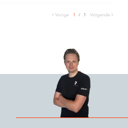
Vorige
1
/
1
Volgende