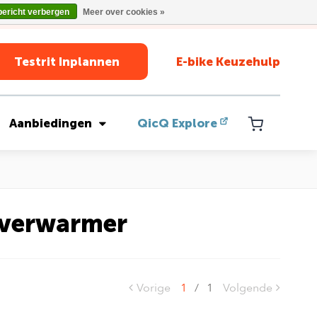
bericht verbergen
Meer over cookies »
Testrit Inplannen
E-bike Keuzehulp
Aanbiedingen
QicQ Explore
dverwarmer
Vorige
1
/
1
Volgende