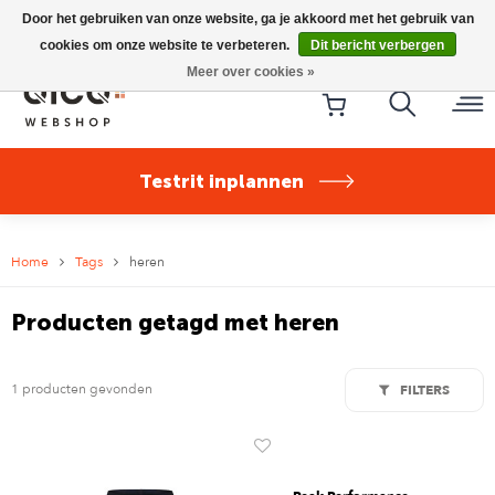
Riese & Müller Nevo5 Silent Core nu direct uit voorraad
Door het gebruiken van onze website, ga je akkoord met het gebruik van
leverbaar!
cookies om onze website te verbeteren.
Dit bericht verbergen
Meer over cookies »
Testrit inplannen
Home
Tags
heren
Producten getagd met heren
1 producten gevonden
FILTERS