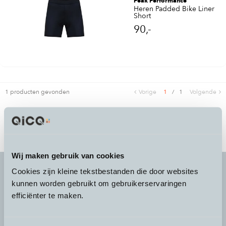
Peak Performance
Heren Padded Bike Liner
Short
90,-
1 producten gevonden
Vorige
1
/
1
Volgende
Wij maken gebruik van cookies
Cookies zijn kleine tekstbestanden die door websites
kunnen worden gebruikt om gebruikerservaringen
It's more than a
choice
efficiënter te maken.