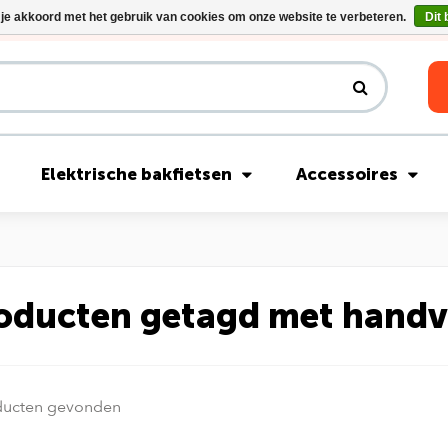
 je akkoord met het gebruik van cookies om onze website te verbeteren.
Dit 
Riese & Müller Nevo5 Silent Core nu direct uit voorraad leverbaar!
Elektrische bakfietsen
Accessoires
oducten getagd met handv
ducten gevonden