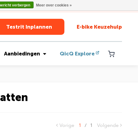
bericht verbergen
Meer over cookies »
Testrit Inplannen
E-bike Keuzehulp
Aanbiedingen
QicQ Explore
atten
Vorige
1
/
1
Volgende