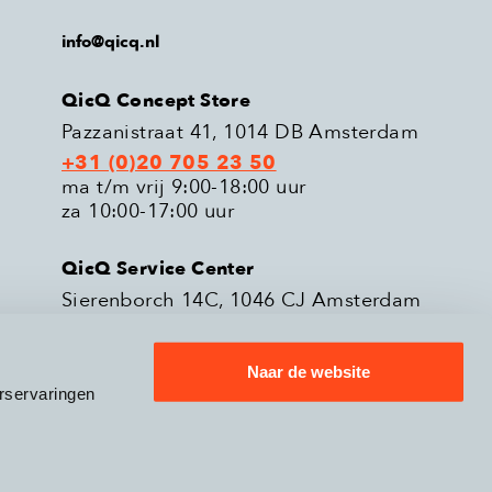
info@qicq.nl
QicQ Concept Store
Pazzanistraat 41, 1014 DB Amsterdam
+31 (0)20 705 23 50
ma t/m vrij 9:00-18:00 uur
za 10:00-17:00 uur
QicQ Service Center
Sierenborch 14C, 1046 CJ Amsterdam
+31 (0)20 705 23 51
ma t/m vrij 9:00-18:00 uur
Naar de website
rservaringen
eleid
Verzenden & Retourneren
9.3