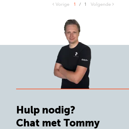
Vorige
1
/
1
Volgende
Hulp nodig?
Chat met Tommy