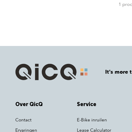
1 pro
It's more 
Over QicQ
Service
Contact
E-Bike inruilen
Ervaringen
Lease Calculator