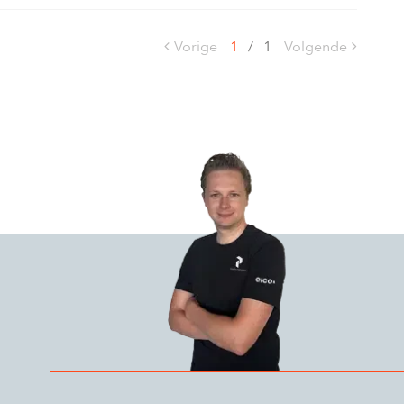
Vorige
1
/
1
Volgende