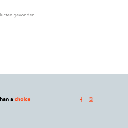
ducten gevonden
than a
choice