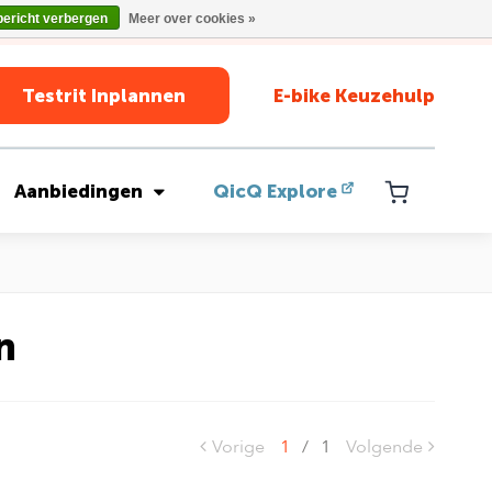
bericht verbergen
Meer over cookies »
Testrit Inplannen
E-bike Keuzehulp
Aanbiedingen
QicQ Explore
n
Vorige
1
/
1
Volgende