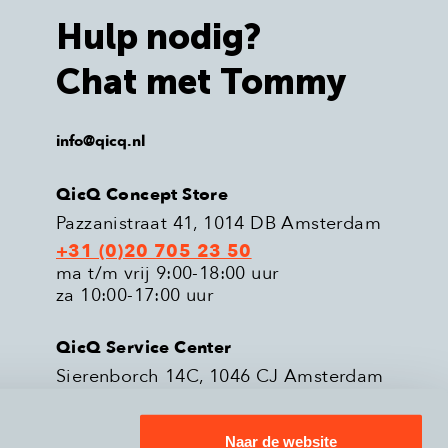
Hulp nodig?
Chat met Tommy
info@qicq.nl
QicQ Concept Store
Pazzanistraat 41, 1014 DB Amsterdam
+31 (0)20 705 23 50
ma t/m vrij 9:00-18:00 uur
za 10:00-17:00 uur
QicQ Service Center
Sierenborch 14C, 1046 CJ Amsterdam
+31 (0)20 705 23 51
ma t/m vrij 9:00-18:00 uur
Naar de website