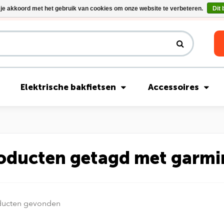
 je akkoord met het gebruik van cookies om onze website te verbeteren.
Dit 
Riese & Müller Nevo5 Silent Core nu direct uit voorraad leverbaar!
Elektrische bakfietsen
Accessoires
oducten getagd met garmi
ducten gevonden