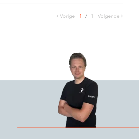
Vorige
1
/
1
Volgende