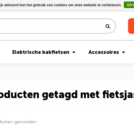
 je akkoord met het gebruik van cookies om onze website te verbeteren.
Dit 
Riese & Müller Nevo5 Silent Core nu direct uit voorraad leverbaar!
Elektrische bakfietsen
Accessoires
oducten getagd met fietsja
ducten gevonden