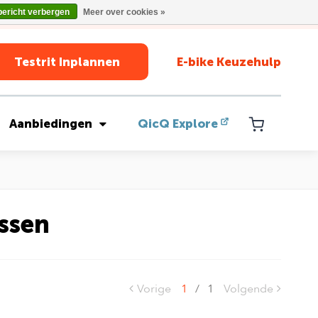
bericht verbergen
Meer over cookies »
Testrit Inplannen
E-bike Keuzehulp
Aanbiedingen
QicQ Explore
ssen
Vorige
1
/
1
Volgende