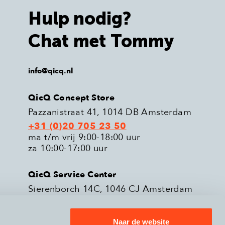
Hulp nodig?
Chat met Tommy
info@qicq.nl
QicQ Concept Store
Pazzanistraat 41, 1014 DB Amsterdam
+31 (0)20 705 23 50
ma t/m vrij 9:00-18:00 uur
za 10:00-17:00 uur
QicQ Service Center
Sierenborch 14C, 1046 CJ Amsterdam
+31 (0)20 705 23 51
ma t/m vrij 9:00-18:00 uur
Naar de website