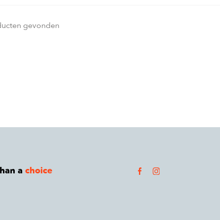
ducten gevonden
than a
choice