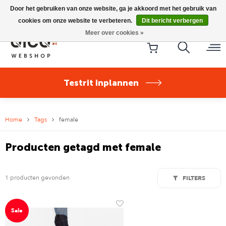
Riese & Müller Nevo5 Silent Core nu direct uit voorraad
Door het gebruiken van onze website, ga je akkoord met het gebruik van
leverbaar!
cookies om onze website te verbeteren.
Dit bericht verbergen
Meer over cookies »
Testrit inplannen
Home
Tags
female
Producten getagd met female
1 producten gevonden
FILTERS
Sale