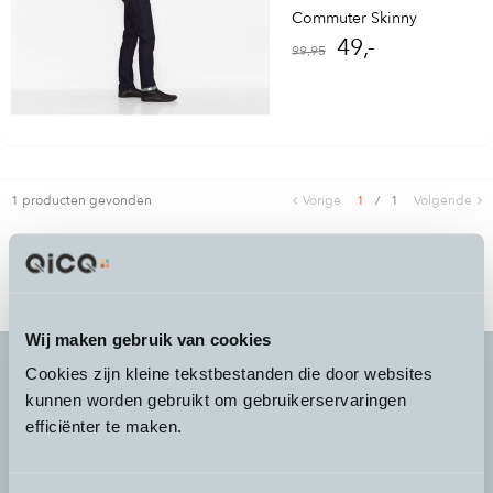
Commuter Skinny
49,-
99,95
1 producten gevonden
Vorige
1
/
1
Volgende
Wij maken gebruik van cookies
Cookies zijn kleine tekstbestanden die door websites
kunnen worden gebruikt om gebruikerservaringen
It's more than a
choice
efficiënter te maken.