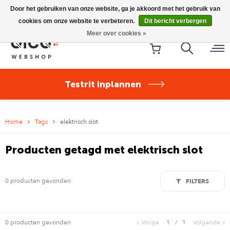
Riese & Müller Nevo5 Silent Core nu direct uit voorraad
Door het gebruiken van onze website, ga je akkoord met het gebruik van
leverbaar!
cookies om onze website te verbeteren.
Dit bericht verbergen
Meer over cookies »
Testrit inplannen
Home
Tags
elektrisch slot
Producten getagd met elektrisch slot
0 producten gevonden
FILTERS
0 producten gevonden
Vorige
1
/
1
Volgende