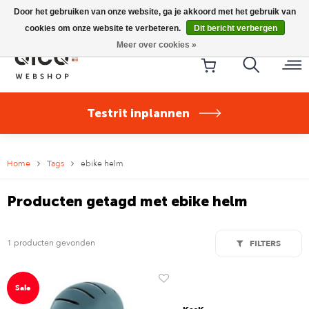
Riese & Müller Nevo5 Silent Core nu direct uit voorraad
Door het gebruiken van onze website, ga je akkoord met het gebruik van
leverbaar!
cookies om onze website te verbeteren.
Dit bericht verbergen
Meer over cookies »
Testrit inplannen
Home
Tags
ebike helm
Producten getagd met ebike helm
1 producten gevonden
FILTERS
Sale