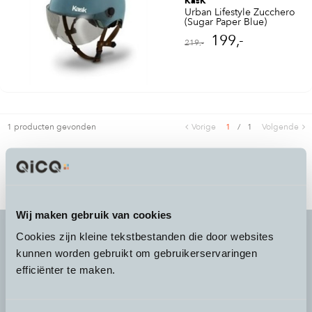
KasK
Urban Lifestyle Zucchero
(Sugar Paper Blue)
199,-
219,-
1 producten gevonden
Vorige
1
/
1
Volgende
Wij maken gebruik van cookies
Cookies zijn kleine tekstbestanden die door websites
kunnen worden gebruikt om gebruikerservaringen
It's more than a
choice
efficiënter te maken.