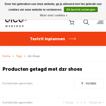
Riese & Müller Nevo5 Silent Core nu direct uit voorraad
Door het gebruiken van onze website, ga je akkoord met het gebruik van
leverbaar!
cookies om onze website te verbeteren.
Dit bericht verbergen
Meer over cookies »
Testrit inplannen
Home
Tags
dzr shoes
Producten getagd met dzr shoes
0 producten gevonden
FILTERS
0 producten gevonden
Vorige
1
/
1
Volgende