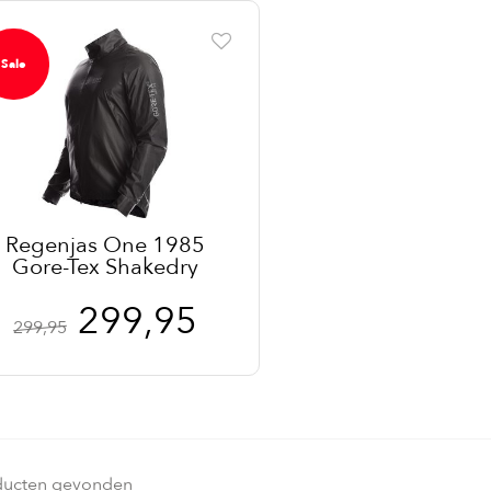
Sale
Regenjas One 1985
Gore-Tex Shakedry
299,95
299,95
ducten gevonden