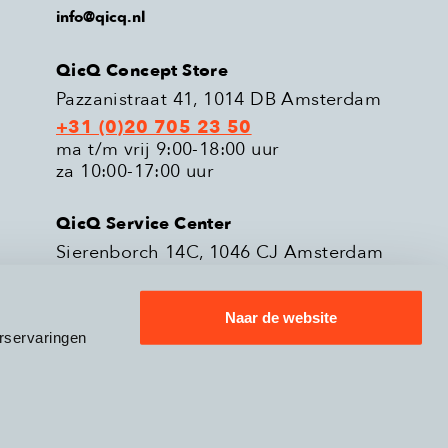
info@qicq.nl
QicQ Concept Store
Pazzanistraat 41, 1014 DB Amsterdam
+31 (0)20 705 23 50
ma t/m vrij 9:00-18:00 uur
za 10:00-17:00 uur
QicQ Service Center
Sierenborch 14C, 1046 CJ Amsterdam
+31 (0)20 705 23 51
ma t/m vrij 9:00-18:00 uur
Naar de website
rservaringen
eleid
Verzenden & Retourneren
9.3