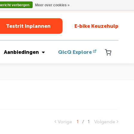
bericht verbergen
Meer over cookies »
Testrit Inplannen
E-bike Keuzehulp
Aanbiedingen
QicQ Explore
Vorige
1
/
1
Volgende