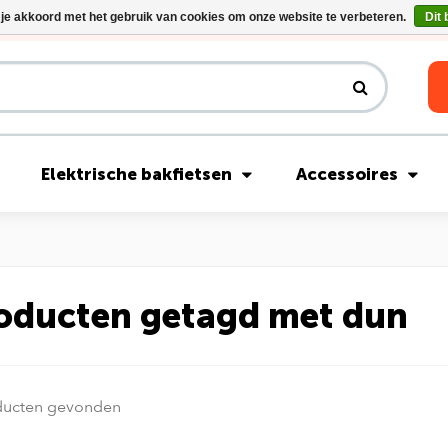
 je akkoord met het gebruik van cookies om onze website te verbeteren.
Dit 
Riese & Müller Nevo5 Silent Core nu direct uit voorraad leverbaar!
Elektrische bakfietsen
Accessoires
oducten getagd met dun
ducten gevonden