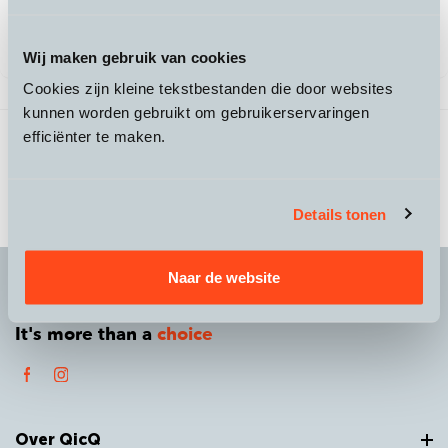
Leasen vanaf €92,00
/mnd
Wij maken gebruik van cookies
Cookies zijn kleine tekstbestanden die door websites
kunnen worden gebruikt om gebruikerservaringen
3 producten gevonden
Vorige
1
/
1
Volgende
efficiënter te maken.
Details tonen
Naar de website
It's more than a
choice
Over QicQ