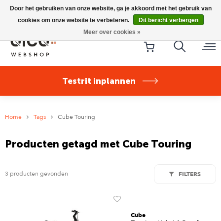
Riese & Müller Nevo5 Silent Core nu direct uit voorraad
Door het gebruiken van onze website, ga je akkoord met het gebruik van
leverbaar!
cookies om onze website te verbeteren.
Dit bericht verbergen
Meer over cookies »
Testrit inplannen
Home
Tags
Cube Touring
Producten getagd met Cube Touring
3 producten gevonden
FILTERS
Cube