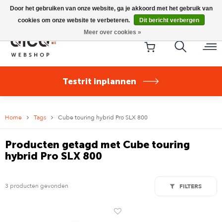
Riese & Müller Nevo5 Silent Core nu direct uit voorraad
Door het gebruiken van onze website, ga je akkoord met het gebruik van
leverbaar!
cookies om onze website te verbeteren.
Dit bericht verbergen
Meer over cookies »
Testrit inplannen
Home
Tags
Cube touring hybrid Pro SLX 800
Producten getagd met Cube touring
hybrid Pro SLX 800
3 producten gevonden
FILTERS