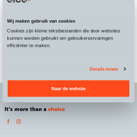
3.299,-
Leasen vanaf €92,00
/mnd
Wij maken gebruik van cookies
Cookies zijn kleine tekstbestanden die door websites
kunnen worden gebruikt om gebruikerservaringen
efficiënter te maken.
3 producten gevonden
Vorige
1
/
1
Volgende
Details tonen
Naar de website
It's more than a
choice