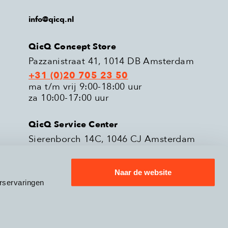
info@qicq.nl
QicQ Concept Store
Pazzanistraat 41, 1014 DB Amsterdam
+31 (0)20 705 23 50
ma t/m vrij 9:00-18:00 uur
za 10:00-17:00 uur
QicQ Service Center
Sierenborch 14C, 1046 CJ Amsterdam
+31 (0)20 705 23 51
ma t/m vrij 9:00-18:00 uur
Naar de website
rservaringen
eleid
Verzenden & Retourneren
9.3