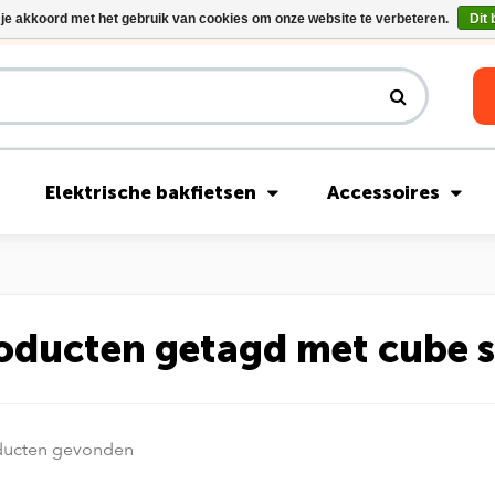
 je akkoord met het gebruik van cookies om onze website te verbeteren.
Dit 
Riese & Müller Nevo5 Silent Core nu direct uit voorraad leverbaar!
Elektrische bakfietsen
Accessoires
oducten getagd met cube 
ducten gevonden