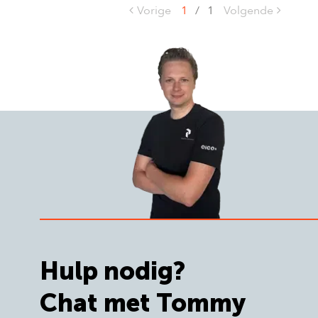
Vorige
1
/
1
Volgende
Hulp nodig?
Chat met Tommy