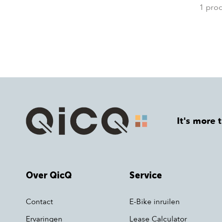
1 pro
It's more 
Over QicQ
Service
Contact
E-Bike inruilen
Ervaringen
Lease Calculator