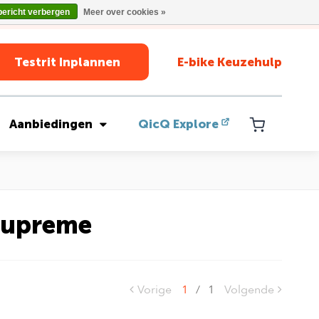
bericht verbergen
Meer over cookies »
Testrit Inplannen
E-bike Keuzehulp
Aanbiedingen
QicQ Explore
supreme
Vorige
1
/
1
Volgende