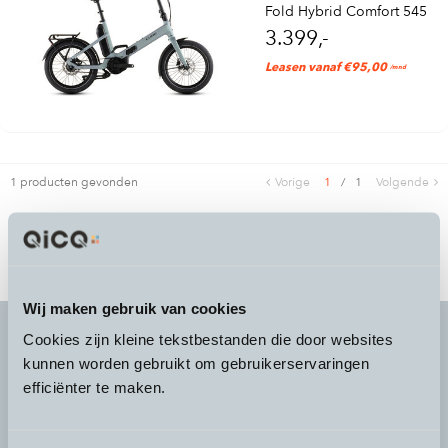
Fold Hybrid Comfort 545
3.399,-
Leasen vanaf €95,00
/mnd
1 producten gevonden
Vorige
1
/
1
Volgende
Wij maken gebruik van cookies
Cookies zijn kleine tekstbestanden die door websites
kunnen worden gebruikt om gebruikerservaringen
It's more than a
choice
efficiënter te maken.