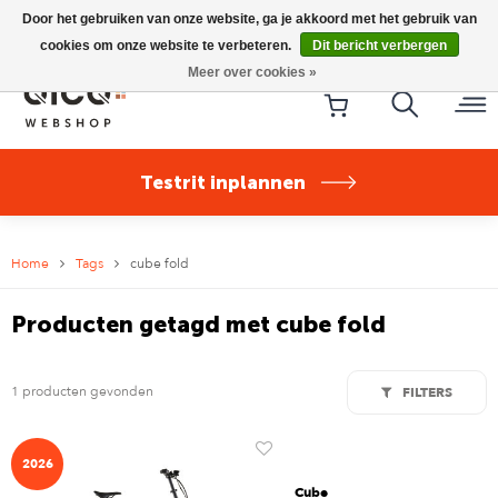
Riese & Müller Nevo5 Silent Core nu direct uit voorraad
Door het gebruiken van onze website, ga je akkoord met het gebruik van
leverbaar!
cookies om onze website te verbeteren.
Dit bericht verbergen
Meer over cookies »
Testrit inplannen
Home
Tags
cube fold
Producten getagd met cube fold
1 producten gevonden
FILTERS
2026
Cube