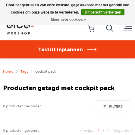
Riese & Müller Nevo5 Silent Core nu direct uit voorraad
Door het gebruiken van onze website, ga je akkoord met het gebruik van
leverbaar!
cookies om onze website te verbeteren.
Dit bericht verbergen
Meer over cookies »
Testrit inplannen
Home
Tags
cockpit pack
Producten getagd met cockpit pack
0 producten gevonden
FILTERS
0 producten gevonden
Vorige
1
/
1
Volgende